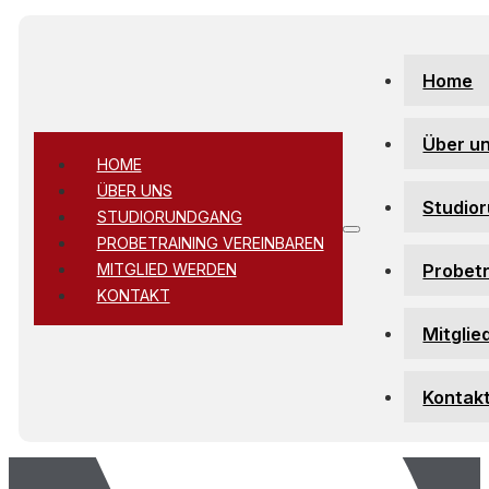
Zum Hauptinhalt springen
Zum Footer springen
Home
Über u
HOME
ÜBER UNS
Studio
STUDIORUNDGANG
PROBETRAINING VEREINBAREN
Probetr
MITGLIED WERDEN
KONTAKT
Mitglie
Kontak