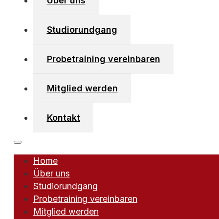
Über uns
Studiorundgang
Kirchboden 40/2
6123 Vomperbach
Probetraining vereinbaren
+43 (0)650 742 56 56
info [at] vomperbeach-fitnessclub [dot] at
Mitglied werden
Kontakt
Home
powered by Webforum
Über uns
Studiorundgang
Probetraining vereinbaren
Mitglied werden