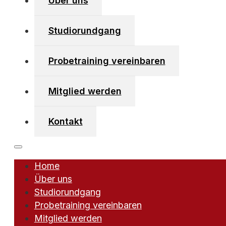
Über uns
Studiorundgang
Kirchboden 40/2
6123 Vomperbach
Probetraining vereinbaren
+43 (0)650 742 56 56
info [at] vomperbeach-fitnessclub [dot] at
Mitglied werden
Kontakt
Home
powered by Webforum
Über uns
Studiorundgang
Probetraining vereinbaren
Mitglied werden