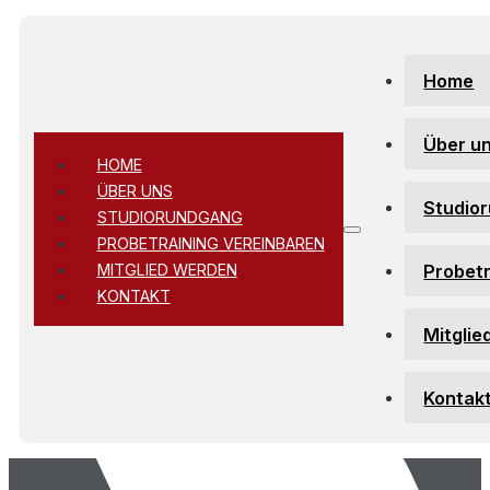
Zum Hauptinhalt springen
Zum Footer springen
Home
Über u
HOME
ÜBER UNS
Studio
STUDIORUNDGANG
PROBETRAINING VEREINBAREN
Probetr
MITGLIED WERDEN
KONTAKT
Mitglie
Kontak