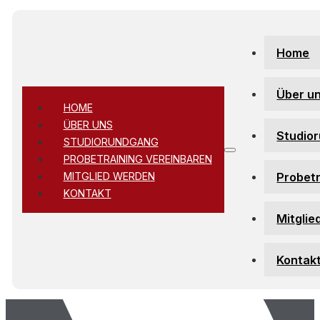
Zum Hauptinhalt springen
Zum Footer springen
Home
Über u
HOME
ÜBER UNS
Studio
STUDIORUNDGANG
PROBETRAINING VEREINBAREN
Probetr
MITGLIED WERDEN
KONTAKT
Mitglie
Kontak