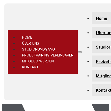
Zum Hauptinhalt springen
Zum Footer springen
Home
Über u
HOME
ÜBER UNS
Studio
STUDIORUNDGANG
PROBETRAINING VEREINBAREN
Probetr
MITGLIED WERDEN
KONTAKT
Mitglie
Kontak