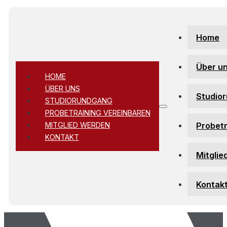
Zum Hauptinhalt springen
Zum Footer springen
Home
Über u
HOME
ÜBER UNS
Studio
STUDIORUNDGANG
PROBETRAINING VEREINBAREN
Probetr
MITGLIED WERDEN
KONTAKT
Mitglie
Kontak