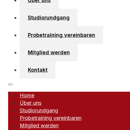
Über uns
Studiorundgang
Kirchboden 40/2
6123 Vomperbach
Probetraining vereinbaren
+43 (0)650 742 56 56
info [at] vomperbeach-fitnessclub [dot] at
Mitglied werden
Kontakt
Home
powered by Webforum
Über uns
Studiorundgang
Probetraining vereinbaren
Mitglied werden