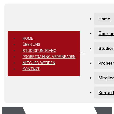
Zum Hauptinhalt springen
Zum Footer springen
Home
Über u
HOME
ÜBER UNS
Studio
STUDIORUNDGANG
PROBETRAINING VEREINBAREN
Probetr
MITGLIED WERDEN
KONTAKT
Mitglie
Kontak