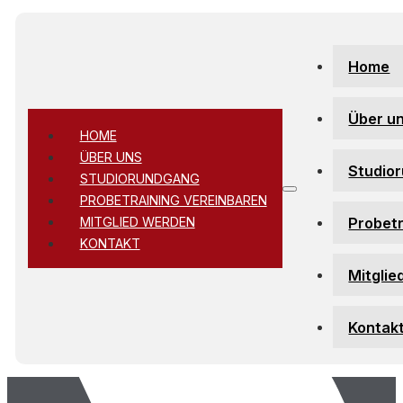
Zum Hauptinhalt springen
Zum Footer springen
Home
Über u
HOME
ÜBER UNS
Studio
STUDIORUNDGANG
PROBETRAINING VEREINBAREN
Probetr
MITGLIED WERDEN
KONTAKT
Mitglie
Kontak