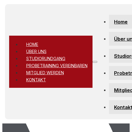
Zum Hauptinhalt springen
Zum Footer springen
Home
Über u
HOME
ÜBER UNS
Studio
STUDIORUNDGANG
PROBETRAINING VEREINBAREN
Probetr
MITGLIED WERDEN
KONTAKT
Mitglie
Kontak