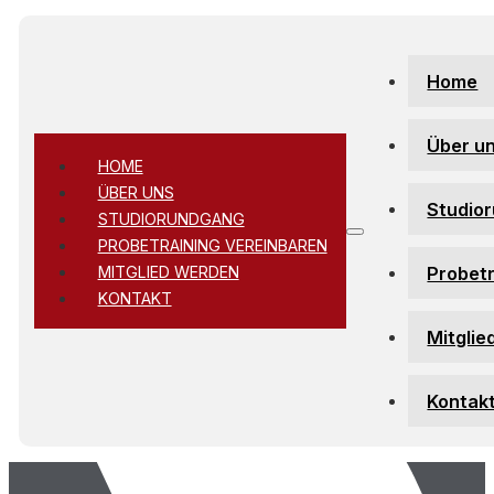
Zum Hauptinhalt springen
Zum Footer springen
Home
Über u
HOME
ÜBER UNS
Studio
STUDIORUNDGANG
PROBETRAINING VEREINBAREN
Probetr
MITGLIED WERDEN
KONTAKT
Mitglie
Kontak