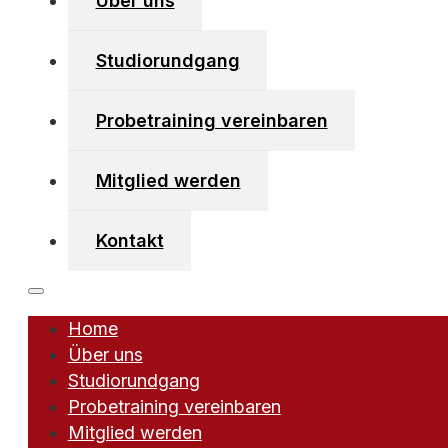
Über uns
Studiorundgang
Kirchboden 40/2
6123 Vomperbach
Probetraining vereinbaren
+43 (0)650 742 56 56
info [at] vomperbeach-fitnessclub [dot] at
Mitglied werden
Kontakt
Home
powered by Webforum
Über uns
Studiorundgang
Probetraining vereinbaren
Mitglied werden