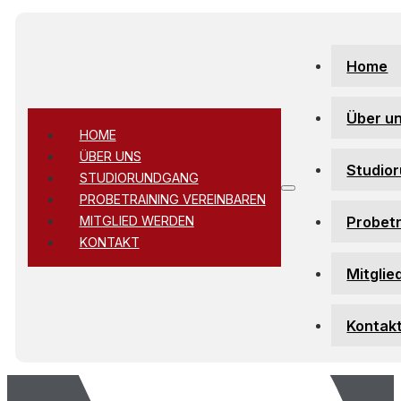
Zum Hauptinhalt springen
Zum Footer springen
Home
Über u
HOME
ÜBER UNS
Studio
STUDIORUNDGANG
PROBETRAINING VEREINBAREN
Probetr
MITGLIED WERDEN
KONTAKT
Mitglie
Kontak