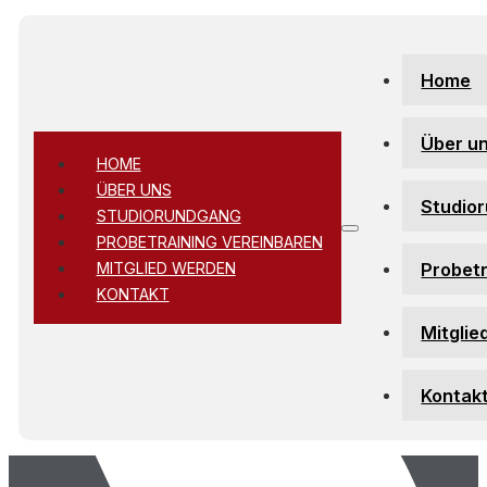
Zum Hauptinhalt springen
Zum Footer springen
Home
Über u
HOME
ÜBER UNS
Studio
STUDIORUNDGANG
PROBETRAINING VEREINBAREN
Probetr
MITGLIED WERDEN
KONTAKT
Mitglie
Kontak