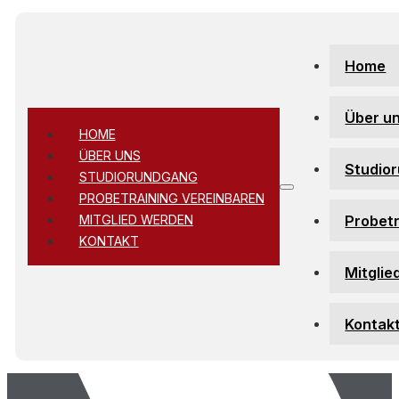
Zum Hauptinhalt springen
Zum Footer springen
Home
Über u
HOME
ÜBER UNS
Studio
STUDIORUNDGANG
PROBETRAINING VEREINBAREN
Probetr
MITGLIED WERDEN
KONTAKT
Mitglie
Kontak