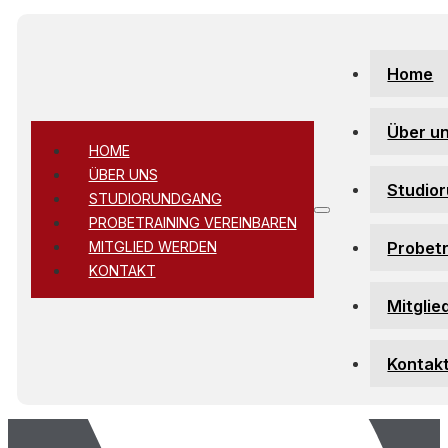
Zum Hauptinhalt springen
Zum Footer springen
Home
Über u
HOME
ÜBER UNS
Studio
STUDIORUNDGANG
PROBETRAINING VEREINBAREN
Probetr
MITGLIED WERDEN
KONTAKT
Mitglie
Kontak